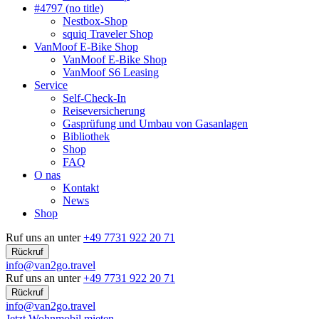
#4797 (no title)
Nestbox-Shop
squiq Traveler Shop
VanMoof E-Bike Shop
VanMoof E-Bike Shop
VanMoof S6 Leasing
Service
Self-Check-In
Reiseversicherung
Gasprüfung und Umbau von Gasanlagen
Bibliothek
Shop
FAQ
O nas
Kontakt
News
Shop
Ruf uns an unter
+49 7731 922 20 71
Rückruf
info@van2go.travel
Ruf uns an unter
+49 7731 922 20 71
Rückruf
info@van2go.travel
Jetzt Wohnmobil mieten