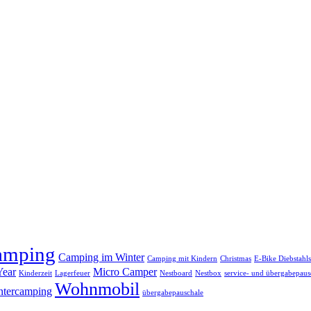
amping
Camping im Winter
Camping mit Kindern
Christmas
E-Bike Diebstahl
Year
Micro Camper
Kinderzeit
Lagerfeuer
Nestboard
Nestbox
service- und übergabepaus
Wohnmobil
ntercamping
übergabepauschale