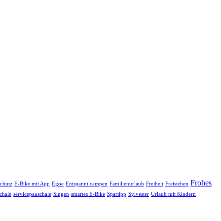
Frohes
schutz
E-Bike mit App
Egoe
Entspannt campen
Familienurlaub
Freiheit
Freistehen
chale
servicepauschale
Singen
smartes E-Bike
Spartipp
Sylvester
Urlaub mit Kindern