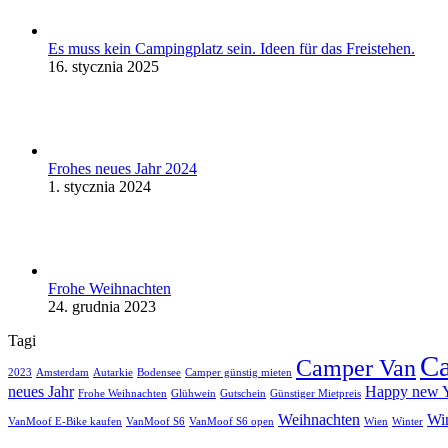
Es muss kein Campingplatz sein. Ideen für das Freistehen.
16. stycznia 2025
Frohes neues Jahr 2024
1. stycznia 2024
Frohe Weihnachten
24. grudnia 2023
Tagi
C
Camper Van
2023
Amsterdam
Autarkie
Bodensee
Camper günstig mieten
neues Jahr
Happy new 
Frohe Weihnachten
Glühwein
Gutschein
Günstiger Mietpreis
Weihnachten
Wi
VanMoof E-Bike kaufen
VanMoof S6
VanMoof S6 open
Wien
Winter