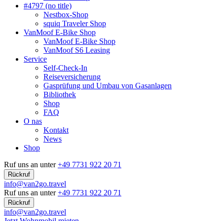
#4797 (no title)
Nestbox-Shop
squiq Traveler Shop
VanMoof E-Bike Shop
VanMoof E-Bike Shop
VanMoof S6 Leasing
Service
Self-Check-In
Reiseversicherung
Gasprüfung und Umbau von Gasanlagen
Bibliothek
Shop
FAQ
O nas
Kontakt
News
Shop
Ruf uns an unter
+49 7731 922 20 71
Rückruf
info@van2go.travel
Ruf uns an unter
+49 7731 922 20 71
Rückruf
info@van2go.travel
Jetzt Wohnmobil mieten