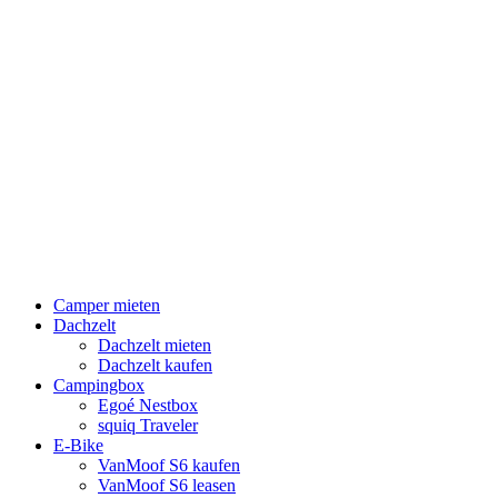
Camper mieten
Dachzelt
Dachzelt mieten
Dachzelt kaufen
Campingbox
Egoé Nestbox
squiq Traveler
E-Bike
VanMoof S6 kaufen
VanMoof S6 leasen