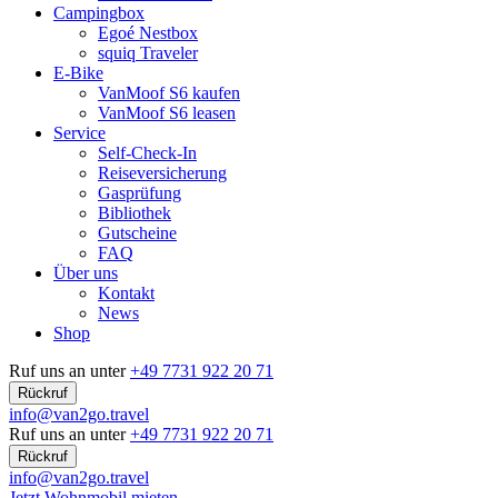
Campingbox
Egoé Nestbox
squiq Traveler
E-Bike
VanMoof S6 kaufen
VanMoof S6 leasen
Service
Self-Check-In
Reiseversicherung
Gasprüfung
Bibliothek
Gutscheine
FAQ
Über uns
Kontakt
News
Shop
Ruf uns an unter
+49 7731 922 20 71
Rückruf
info@van2go.travel
Ruf uns an unter
+49 7731 922 20 71
Rückruf
info@van2go.travel
Jetzt Wohnmobil mieten