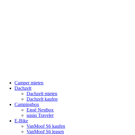
Camper mieten
Dachzelt
Dachzelt mieten
Dachzelt kaufen
Campingbox
Egoé Nestbox
squiq Traveler
E-Bike
VanMoof S6 kaufen
VanMoof S6 leasen