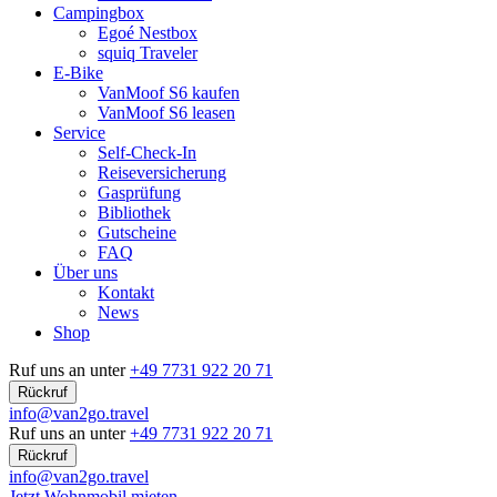
Campingbox
Egoé Nestbox
squiq Traveler
E-Bike
VanMoof S6 kaufen
VanMoof S6 leasen
Service
Self-Check-In
Reiseversicherung
Gasprüfung
Bibliothek
Gutscheine
FAQ
Über uns
Kontakt
News
Shop
Ruf uns an unter
+49 7731 922 20 71
Rückruf
info@van2go.travel
Ruf uns an unter
+49 7731 922 20 71
Rückruf
info@van2go.travel
Jetzt Wohnmobil mieten