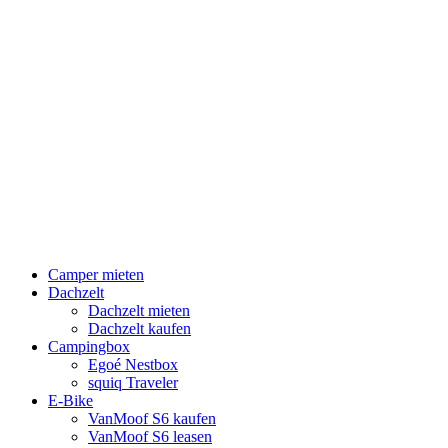
Camper mieten
Dachzelt
Dachzelt mieten
Dachzelt kaufen
Campingbox
Egoé Nestbox
squiq Traveler
E-Bike
VanMoof S6 kaufen
VanMoof S6 leasen