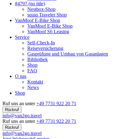
#4797 (no title)
Nestbox-Shop
squiq Traveler Shop
VanMoof E-Bike Shop
VanMoof E-Bike Shop
VanMoof S6 Leasing
Service
Self-Check-In
Reiseversicherung
Gasprüfung und Umbau von Gasanlagen
Bibliothek
Shop
FAQ
O nas
Kontakt
News
Shop
Ruf uns an unter
+49 7731 922 20 71
Rückruf
info@van2go.travel
Ruf uns an unter
+49 7731 922 20 71
Rückruf
info@van2go.travel
Jetzt Wohnmobil mieten